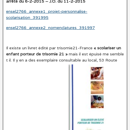
arrêté du 6-2-2015 – J.O. du 11-2-2015
ensel2766_annexe1_projet-personnalise-
scolarisation_391995
ensel2766_annexe2_nomenclatures_391997
Il existe un livret édité par trisomie21-France
« scolariser un
enfant porteur de trisomie 21 »
mais il est épuisé me semble
t il. Il y en a des exemplaire consultable au local, 53 Route