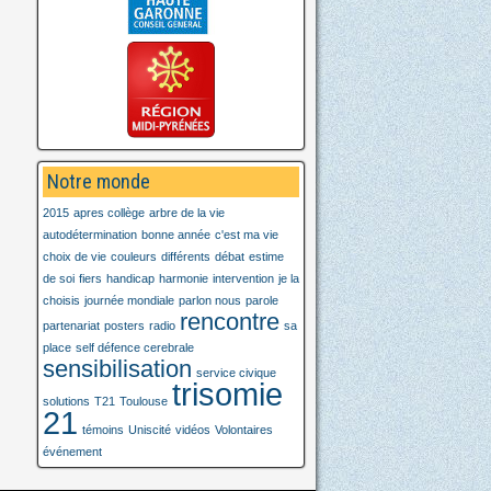
Notre monde
2015
apres collège
arbre de la vie
autodétermination
bonne année
c'est ma vie
choix de vie
couleurs
différents
débat
estime
de soi
fiers
handicap
harmonie
intervention
je la
choisis
journée mondiale
parlon nous
parole
rencontre
partenariat
posters
radio
sa
place
self défence cerebrale
sensibilisation
service civique
trisomie
solutions
T21
Toulouse
21
témoins
Uniscité
vidéos
Volontaires
événement