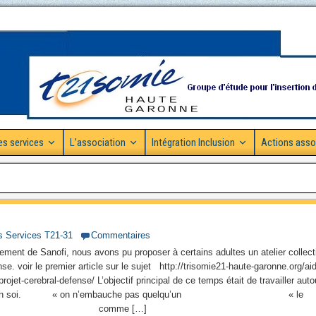
es services
L’association
Intégration Inclusion
Actions asso
s Services T21-31
Commentaires
ent de Sanofi, nous avons pu proposer à certains adultes un atelier collect
se. voir le premier article sur le sujet http://trisomie21-haute-garonne.org/ai
projet-cerebral-defense/ L’objectif principal de ce temps était de travailler auto
ance en soi. « on n’embauche pas quelqu’un « le
f ! » comme […]