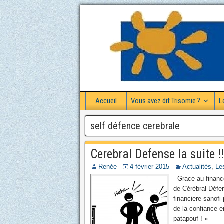
Accueil
Vous avez dit Trisomie ?
L
self défence cerebrale
Cerebral Defense la suite !!
Renée
4 février 2015
Actualités
,
Le
Grace au financem
de Cérébral Défen
financiere-sanofi-
de la confi
patapou