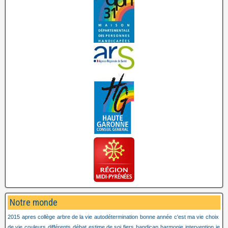
Notre monde
2015
apres collège
arbre de la vie
autodétermination
bonne année
c'est ma vie
choix
de vie
couleurs
différents
débat
estime de soi
fiers
handicap
harmonie
intervention
je