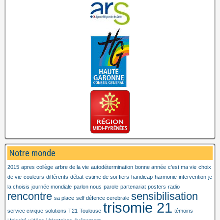
Notre monde
2015
apres collège
arbre de la vie
autodétermination
bonne année
c'est ma vie
choix
de vie
couleurs
différents
débat
estime de soi
fiers
handicap
harmonie
intervention
je
la choisis
journée mondiale
parlon nous
parole
partenariat
posters
radio
rencontre
sensibilisation
sa place
self défence cerebrale
trisomie 21
service civique
solutions
T21
Toulouse
témoins