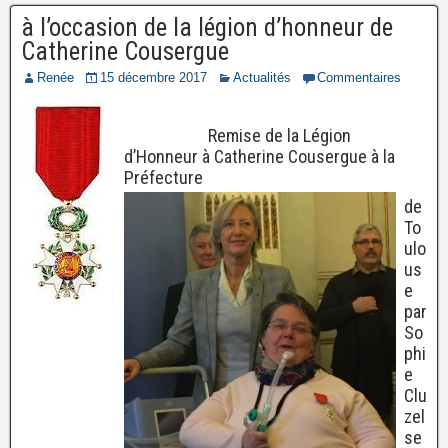
à l’occasion de la légion d’honneur de
Catherine Cousergue
Renée
15 décembre 2017
Actualités
Commentaires
Remise de la Légion
d’Honneur à Catherine Cousergue à la
Préfecture
de
To
ulo
us
e
par
So
phi
e
Clu
zel
se