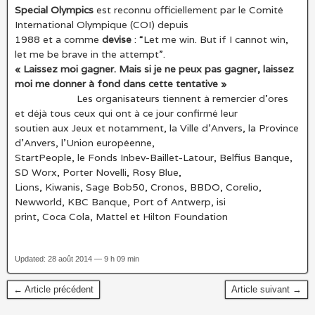
Special Olympics
est reconnu officiellement par le Comité
International Olympique (COI) depuis
1988 et a comme
devise
: “Let me win. But if I cannot win,
let me be brave in the attempt”.
« Laissez moi gagner. Mais si je ne peux pas gagner, laissez
moi me donner à fond dans cette tentative »
Les organisateurs tiennent à remercier d’ores
et déjà tous ceux qui ont à ce jour confirmé leur
soutien aux Jeux et notamment, la Ville d’Anvers, la Province
d’Anvers, l’Union européenne,
StartPeople, le Fonds Inbev-Baillet-Latour, Belfius Banque,
SD Worx, Porter Novelli, Rosy Blue,
Lions, Kiwanis, Sage Bob50, Cronos, BBDO, Corelio,
Newworld, KBC Banque, Port of Antwerp, isi
print, Coca Cola, Mattel et Hilton Foundation
Updated: 28 août 2014 — 9 h 09 min
← Article précédent
Article suivant →