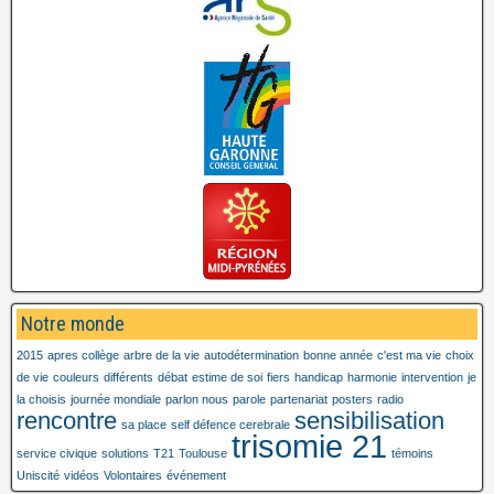
Notre monde
2015
apres collège
arbre de la vie
autodétermination
bonne année
c'est ma vie
choix
de vie
couleurs
différents
débat
estime de soi
fiers
handicap
harmonie
intervention
je
la choisis
journée mondiale
parlon nous
parole
partenariat
posters
radio
rencontre
sensibilisation
sa place
self défence cerebrale
trisomie 21
service civique
solutions
T21
Toulouse
témoins
Uniscité
vidéos
Volontaires
événement