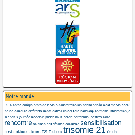
Notre monde
2015
apres collège
arbre de la vie
autodétermination
bonne année
c'est ma vie
choix
de vie
couleurs
différents
débat
estime de soi
fiers
handicap
harmonie
intervention
je
la choisis
journée mondiale
parlon nous
parole
partenariat
posters
radio
rencontre
sensibilisation
sa place
self défence cerebrale
trisomie 21
service civique
solutions
T21
Toulouse
témoins