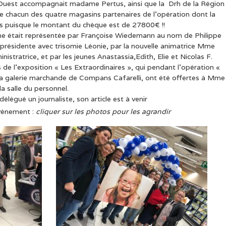
-Ouest accompagnait madame Pertus, ainsi que la Drh de la Région
de chacun des quatre magasins partenaires de l’opération dont la
es puisque le montant du chèque est de 27800€ !!
ne était représentée par Françoise Wiedemann au nom de Philippe
-présidente avec trisomie Léonie, par la nouvelle animatrice Mme
stratrice, et par les jeunes Anastassia,Edith, Elie et Nicolas F.
de l’exposition « Les Extraordinaires », qui pendant l’opération «
a galerie marchande de Compans Cafarelli, ont été offertes à Mme
la salle du personnel.
égué un journaliste, son article est à venir
vènement :
cliquer sur les photos pour les agrandir