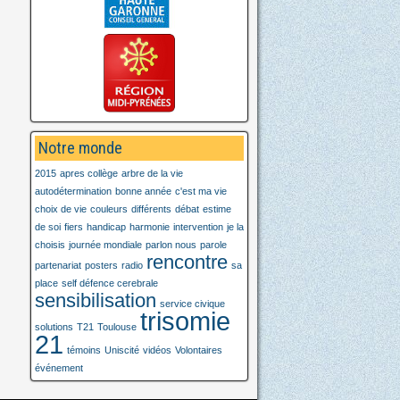
Notre monde
2015
apres collège
arbre de la vie
autodétermination
bonne année
c'est ma vie
choix de vie
couleurs
différents
débat
estime
de soi
fiers
handicap
harmonie
intervention
je la
choisis
journée mondiale
parlon nous
parole
rencontre
partenariat
posters
radio
sa
place
self défence cerebrale
sensibilisation
service civique
trisomie
solutions
T21
Toulouse
21
témoins
Uniscité
vidéos
Volontaires
événement