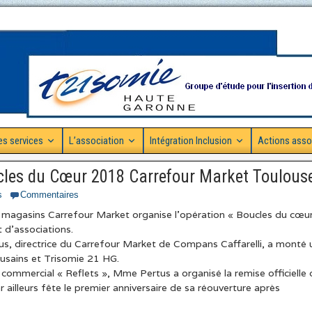
es services
L’association
Intégration Inclusion
Actions asso
cles du Cœur 2018 Carrefour Market Toulous
s
Commentaires
e magasins Carrefour Market organise l’opération « Boucles du cœu
t d’associations.
, directrice du Carrefour Market de Compans Caffarelli, a monté 
usains et Trisomie 21 HG.
commercial « Reflets », Mme Pertus a organisé la remise officielle 
 ailleurs fête le premier anniversaire de sa réouverture après