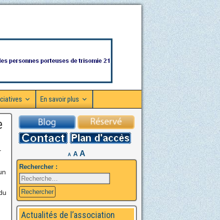
ciatives
En savoir plus
e
r
A
A
A
Rechercher :
un
du
Actualités de l’association