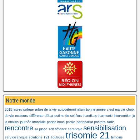
Notre monde
2015
apres collège
arbre de la vie
autodétermination
bonne année
c'est ma vie
choix
de vie
couleurs
différents
débat
estime de soi
fiers
handicap
harmonie
intervention
je
la choisis
journée mondiale
parlon nous
parole
partenariat
posters
radio
rencontre
sensibilisation
sa place
self défence cerebrale
trisomie 21
service civique
solutions
T21
Toulouse
témoins