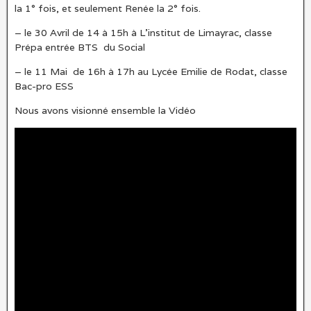
la 1° fois, et seulement Renée la 2° fois.
– le 30 Avril de 14 à 15h à L’institut de Limayrac, classe
Prépa entrée BTS du Social
– le 11 Mai de 16h à 17h au Lycée Emilie de Rodat, classe
Bac-pro ESS
Nous avons visionné ensemble la Vidéo