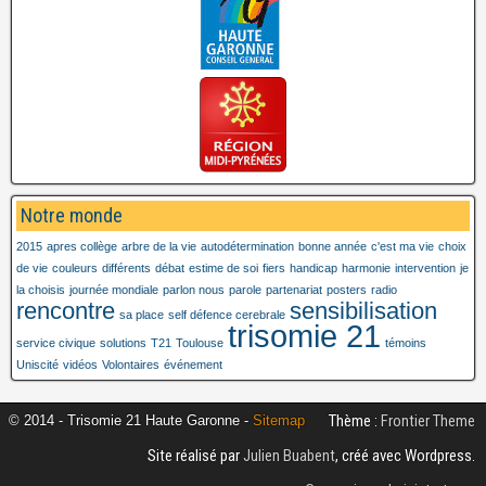
Notre monde
2015
apres collège
arbre de la vie
autodétermination
bonne année
c'est ma vie
choix
de vie
couleurs
différents
débat
estime de soi
fiers
handicap
harmonie
intervention
je
la choisis
journée mondiale
parlon nous
parole
partenariat
posters
radio
rencontre
sensibilisation
sa place
self défence cerebrale
trisomie 21
service civique
solutions
T21
Toulouse
témoins
Uniscité
vidéos
Volontaires
événement
Thème :
Frontier Theme
© 2014 - Trisomie 21 Haute Garonne -
Sitemap
Site réalisé par
Julien Buabent
, créé avec Wordpress.