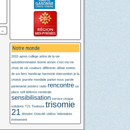
t →
Notre monde
2015
apres collège
arbre de la vie
autodétermination
bonne année
c'est ma vie
choix de vie
couleurs
différents
débat
estime
de soi
fiers
handicap
harmonie
intervention
je la
choisis
journée mondiale
parlon nous
parole
rencontre
partenariat
posters
radio
sa
place
self défence cerebrale
sensibilisation
service civique
trisomie
solutions
T21
Toulouse
21
témoins
Uniscité
vidéos
Volontaires
événement