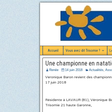
Accueil
Vous avez dit Trisomie ?
L
Une championne en natati
Renée
14 juin 2018
Actualités
,
Asso
Veronique Baron revient des championnats
17 juin 2018
Résidente à LAVAUR (81), Véronique BA
Trisomie 21 haute Garonne,