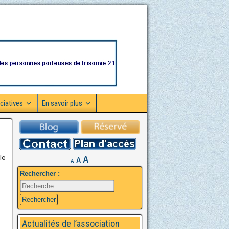
ciatives
En savoir plus
le
A
A
A
Rechercher :
Actualités de l’association