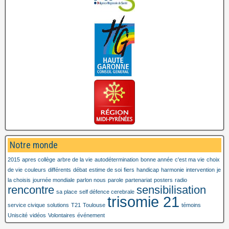
Notre monde
2015
apres collège
arbre de la vie
autodétermination
bonne année
c'est ma vie
choix
de vie
couleurs
différents
débat
estime de soi
fiers
handicap
harmonie
intervention
je
la choisis
journée mondiale
parlon nous
parole
partenariat
posters
radio
rencontre
sensibilisation
sa place
self défence cerebrale
trisomie 21
service civique
solutions
T21
Toulouse
témoins
Uniscité
vidéos
Volontaires
événement