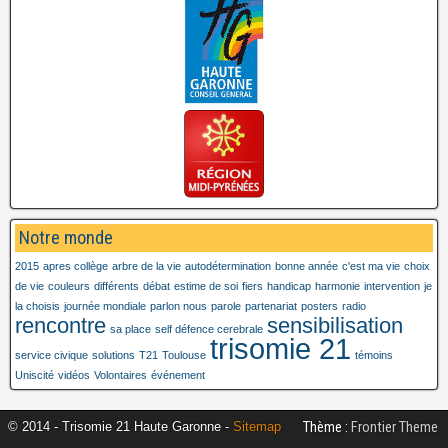
Notre monde
2015
apres collège
arbre de la vie
autodétermination
bonne année
c'est ma vie
choix
de vie
couleurs
différents
débat
estime de soi
fiers
handicap
harmonie
intervention
je
la choisis
journée mondiale
parlon nous
parole
partenariat
posters
radio
rencontre
sensibilisation
sa place
self défence cerebrale
trisomie 21
service civique
solutions
T21
Toulouse
témoins
Uniscité
vidéos
Volontaires
événement
Thème :
Frontier Theme
© 2014 - Trisomie 21 Haute Garonne -
Sitemap