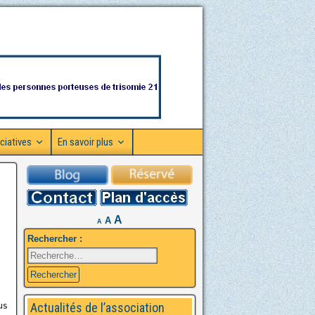
ciatives
En savoir plus
A
A
A
Rechercher :
us
Actualités de l’association