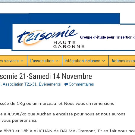
es services
L’association
Intégration Inclusion
Actions asso
risomie 21-Samedi 14 Novembre
s
,
Association T21-31
,
Évènements
Commentaires
ressée de 1Kg ou un morceau et Nous vous en remercions
he à 4,99€/kg que Auchan a encaissé pour nous et nous aurons
vous parlerons ici.
re 8h30 et 18h à AUCHAN de BALMA-Gramont, Et en fait nous no