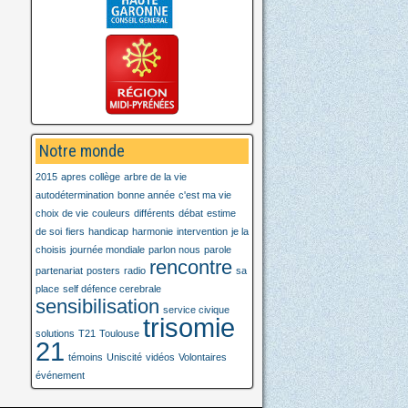
Notre monde
2015
apres collège
arbre de la vie
autodétermination
bonne année
c'est ma vie
choix de vie
couleurs
différents
débat
estime
de soi
fiers
handicap
harmonie
intervention
je la
choisis
journée mondiale
parlon nous
parole
rencontre
partenariat
posters
radio
sa
place
self défence cerebrale
sensibilisation
service civique
trisomie
solutions
T21
Toulouse
21
témoins
Uniscité
vidéos
Volontaires
événement