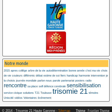
Notre monde
2015
apres collège
arbre de la vie
autodétermination
bonne année
c'est ma vie
choix
de vie
couleurs
différents
débat
estime de soi
fiers
handicap
harmonie
intervention
je
la choisis
journée mondiale
parlon nous
parole
partenariat
posters
radio
rencontre
sensibilisation
sa place
self défence cerebrale
trisomie 21
service civique
solutions
T21
Toulouse
témoins
Uniscité
vidéos
Volontaires
événement
Thème :
Frontier Theme
© 2014 - Trisomie 21 Haute Garonne -
Sitemap