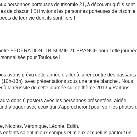
aux personnes porteuses de trisomie 21, à découvrir qu’ils sont
ches de chacun ! Et invitons les personnes porteuses de trisomie
ts de leur vie dont ils sont fiers !
notre FEDERATION TRISOMIE 21-FRANCE pour cette journé
rsonnalisée pour Toulouse !
s avons prévu cette année d’aller à la rencontre des passants 
 (10h-13h) avec présentations sous une tente blanche . Nous
 à la réussite de cette journée sur ce thème 2013 « Parlons
l y aura donc 6 posters avec les personnes présentées aidée
r dialoguer avec ceux qui s’approcheront pour voir les photos 
se, Nicolas, Véronique, Léonie, Edith,
fants soient mieux compris et mieux accueillis par tout un