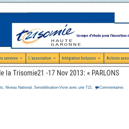
es services
L’association
Intégration Inclusion
Actions asso
de la Trisomie21 -17 Nov 2013: « PARLONS
ts
,
Niveau National
,
Sensibilisation-Vivre avec une T21
Commentaires