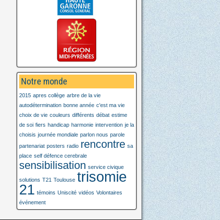
Notre monde
2015
apres collège
arbre de la vie
autodétermination
bonne année
c'est ma vie
choix de vie
couleurs
différents
débat
estime
de soi
fiers
handicap
harmonie
intervention
je la
choisis
journée mondiale
parlon nous
parole
rencontre
partenariat
posters
radio
sa
place
self défence cerebrale
sensibilisation
service civique
trisomie
solutions
T21
Toulouse
21
témoins
Uniscité
vidéos
Volontaires
événement