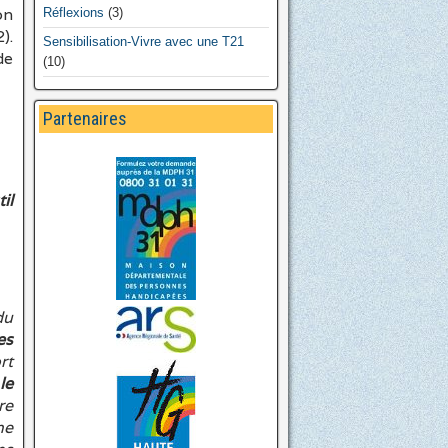
on
Réflexions
(3)
).
Sensibilisation-Vivre avec une T21
de
(10)
Partenaires
il
du
es
rt
le
re
ne