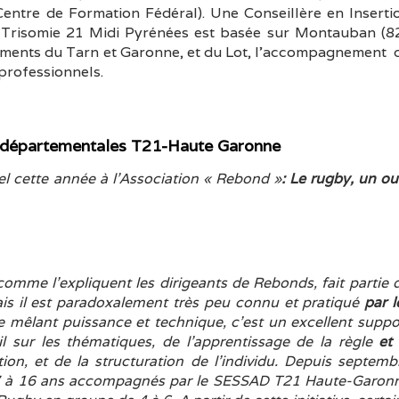
(Centre de Formation Fédéral).
Une Conseillère en Inserti
Trisomie 21 Midi Pyrénées est basée sur Montauban (82
ements du Tarn et Garonne, et du Lot, l’accompagnement 
 professionnels.
 départementales T21-Haute Garonne
el cette année à l’Association « Rebond »
: Le rugby, un out
, comme l’expliquent les dirigeants de Rebonds, fait partie 
mais il est paradoxalement très peu connu et pratiqué
par l
mêlant puissance et technique, c’est un excellent suppo
 sur les thématiques, de l’apprentissage de la règle
et 
rtion, et de la structuration de l’individu.
Depuis septemb
 7 à 16 ans accompagnés par le SESSAD T21 Haute-Garon