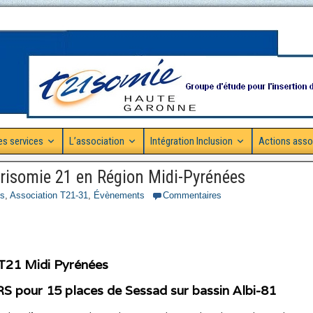
es services
L’association
Intégration Inclusion
Actions asso
trisomie 21 en Région Midi-Pyrénées
és
,
Association T21-31
,
Évènements
Commentaires
1 Midi Pyrénées
RS pour 15 places de Sessad sur bassin Albi-81