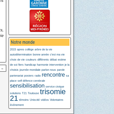
ns
s,
ie
Notre monde
2015
apres collège
arbre de la vie
autodétermination
bonne année
c'est ma vie
choix de vie
couleurs
différents
débat
estime
de soi
fiers
handicap
harmonie
intervention
je la
t →
choisis
journée mondiale
parlon nous
parole
rencontre
partenariat
posters
radio
sa
place
self défence cerebrale
sensibilisation
service civique
trisomie
solutions
T21
Toulouse
21
témoins
Uniscité
vidéos
Volontaires
événement