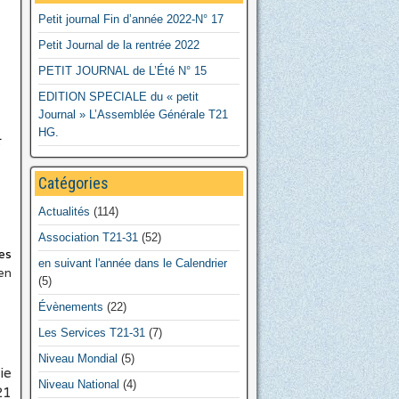
Petit journal Fin d’année 2022-N° 17
Petit Journal de la rentrée 2022
PETIT JOURNAL de L’Été N° 15
EDITION SPECIALE du « petit
Journal » L’Assemblée Générale T21
HG.
t
Catégories
Actualités
(114)
Association T21-31
(52)
es
en suivant l'année dans le Calendrier
en
(5)
Évènements
(22)
Les Services T21-31
(7)
Niveau Mondial
(5)
ie
Niveau National
(4)
21