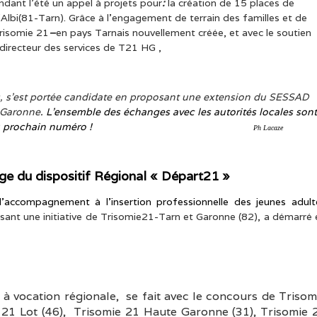
ndant l’été
un appel à projets pour
:
la création de 15 places de
’Albi(81-Tarn)
.
Grâce à l’engagement de terrain des familles et de
risomie 21
–
en pays Tarnais nouvellement créée, et avec le soutien
 directeur des services de T21 HG
,
,
s’est
portée candidate en proposant une extension du SESSAD
-Garonne
. L’ensemble des échanges avec les autorités locales son
ndez-vous au prochain numéro !
Ph Lacaze
e du dispositif Régional « Départ21 »
accompagnement à l’insertion professionnelle des jeunes adult
isant une
initiative de Trisomie21-Tarn et Garonne (82),
a démarré 
 à vocation régionale, se fait avec le concours de Trisom
 21 Lot (46), Trisomie 21 Haute Garonne (31), Trisomie 