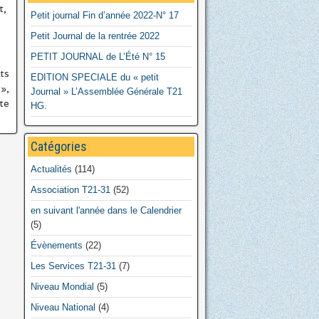
t,
Petit journal Fin d’année 2022-N° 17
Petit Journal de la rentrée 2022
PETIT JOURNAL de L’Été N° 15
ts
EDITION SPECIALE du « petit
»,
Journal » L’Assemblée Générale T21
te
HG.
Catégories
Actualités
(114)
Association T21-31
(52)
en suivant l'année dans le Calendrier
(5)
Évènements
(22)
Les Services T21-31
(7)
Niveau Mondial
(5)
Niveau National
(4)