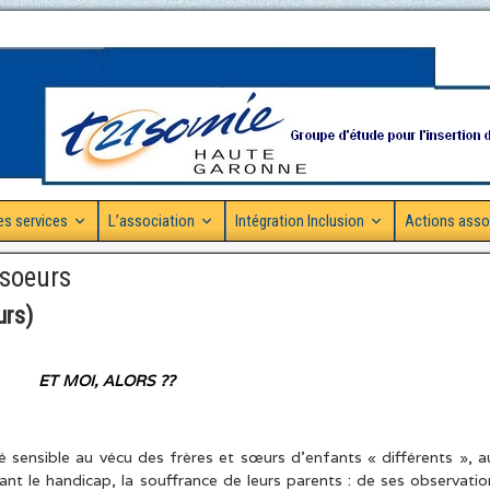
es services
L’association
Intégration Inclusion
Actions asso
 soeurs
urs)
ET MOI, ALORS ??
 sensible au vécu des frères et sœurs d’enfants « différents », a
evant le handicap, la souffrance de leurs parents : de ses observatio