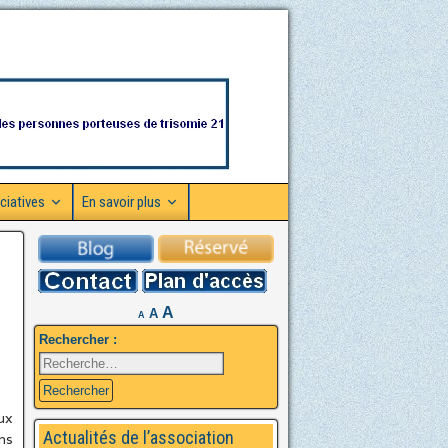
ciatives
En savoir plus
A
A
A
Rechercher :
ux
Actualités de l’association
ns