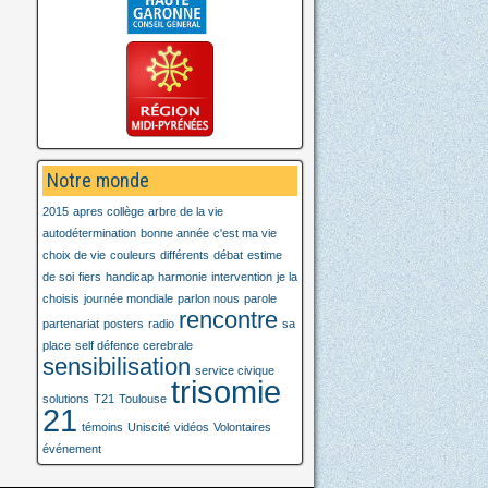
Notre monde
2015
apres collège
arbre de la vie
autodétermination
bonne année
c'est ma vie
choix de vie
couleurs
différents
débat
estime
de soi
fiers
handicap
harmonie
intervention
je la
choisis
journée mondiale
parlon nous
parole
rencontre
partenariat
posters
radio
sa
place
self défence cerebrale
sensibilisation
service civique
trisomie
solutions
T21
Toulouse
21
témoins
Uniscité
vidéos
Volontaires
événement