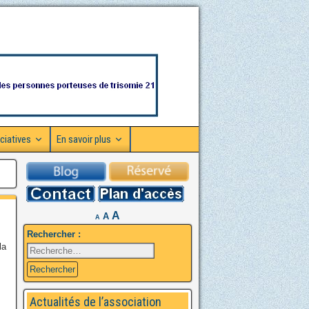
ciatives
En savoir plus
A
A
A
Rechercher :
la
Actualités de l’association