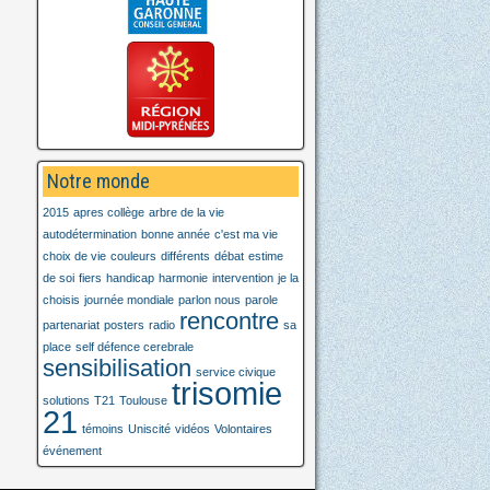
Notre monde
2015
apres collège
arbre de la vie
autodétermination
bonne année
c'est ma vie
choix de vie
couleurs
différents
débat
estime
de soi
fiers
handicap
harmonie
intervention
je la
choisis
journée mondiale
parlon nous
parole
rencontre
partenariat
posters
radio
sa
place
self défence cerebrale
sensibilisation
service civique
trisomie
solutions
T21
Toulouse
21
témoins
Uniscité
vidéos
Volontaires
événement