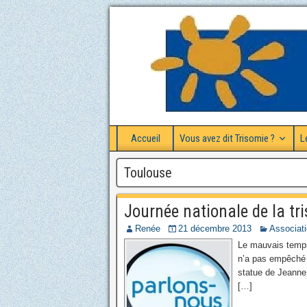
Accueil
Vous avez dit Trisomie ?
L
Toulouse
Journée nationale de la t
Renée
21 décembre 2013
Associat
Le mauvais temps e
n’a pas empêché l
statue de Jeanne 
[…]