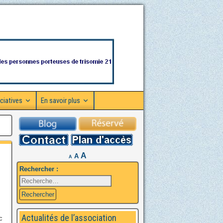
ciatives
En savoir plus
A
A
A
Rechercher :
Actualités de l’association
c