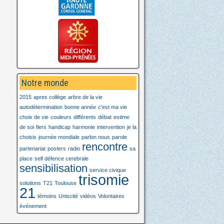
Notre monde
2015
apres collège
arbre de la vie
autodétermination
bonne année
c'est ma vie
choix de vie
couleurs
différents
débat
estime
de soi
fiers
handicap
harmonie
intervention
je la
choisis
journée mondiale
parlon nous
parole
rencontre
partenariat
posters
radio
sa
place
self défence cerebrale
sensibilisation
service civique
trisomie
solutions
T21
Toulouse
21
témoins
Uniscité
vidéos
Volontaires
événement