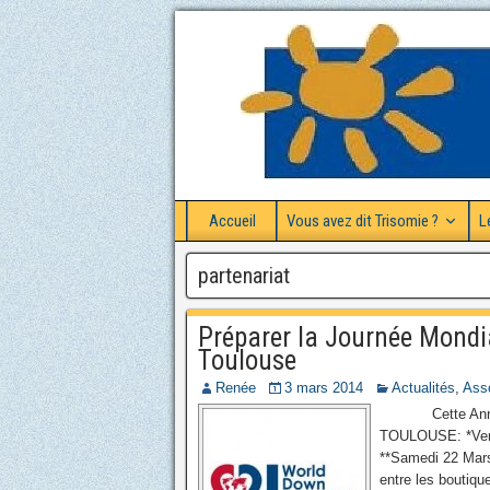
Accueil
Vous avez dit Trisomie ?
L
partenariat
Préparer la Journée Mondi
Toulouse
Renée
3 mars 2014
Actualités
,
Asso
Cette Année 2
TOULOUSE: *Ven
**Samedi 22 M
entre les boutiqu