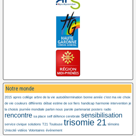
Notre monde
2015
apres collège
arbre de la vie
autodétermination
bonne année
c'est ma vie
choix
de vie
couleurs
différents
débat
estime de soi
fiers
handicap
harmonie
intervention
je
la choisis
journée mondiale
parlon nous
parole
partenariat
posters
radio
rencontre
sensibilisation
sa place
self défence cerebrale
trisomie 21
service civique
solutions
T21
Toulouse
témoins
Uniscité
vidéos
Volontaires
événement