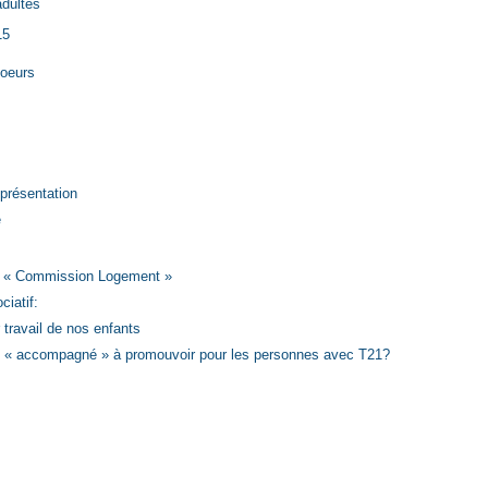
adultes
15
soeurs
eprésentation
e
l « Commission Logement »
ciatif:
 travail de nos enfants
oi « accompagné » à promouvoir pour les personnes avec T21?