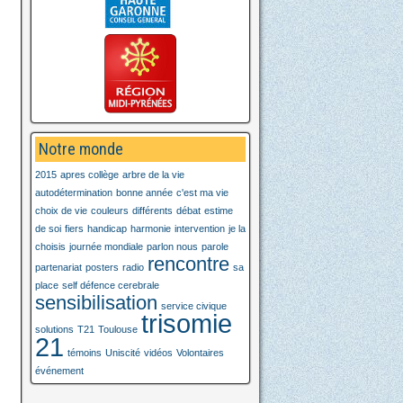
Notre monde
2015
apres collège
arbre de la vie
autodétermination
bonne année
c'est ma vie
choix de vie
couleurs
différents
débat
estime
de soi
fiers
handicap
harmonie
intervention
je la
choisis
journée mondiale
parlon nous
parole
rencontre
partenariat
posters
radio
sa
place
self défence cerebrale
sensibilisation
service civique
trisomie
solutions
T21
Toulouse
21
témoins
Uniscité
vidéos
Volontaires
événement