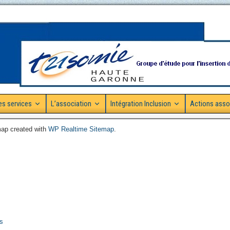
es services
L’association
Intégration Inclusion
Actions asso
ap created with
WP Realtime Sitemap
.
es