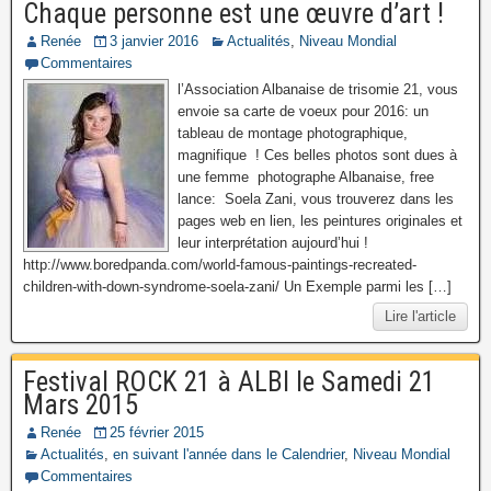
Chaque personne est une œuvre d’art !
Renée
3 janvier 2016
Actualités
,
Niveau Mondial
Commentaires
l’Association Albanaise de trisomie 21, vous
envoie sa carte de voeux pour 2016: un
tableau de montage photographique,
magnifique ! Ces belles photos sont dues à
une femme photographe Albanaise, free
lance: Soela Zani, vous trouverez dans les
pages web en lien, les peintures originales et
leur interprétation aujourd’hui !
http://www.boredpanda.com/world-famous-paintings-recreated-
children-with-down-syndrome-soela-zani/ Un Exemple parmi les […]
Lire l'article
Festival ROCK 21 à ALBI le Samedi 21
Mars 2015
Renée
25 février 2015
Actualités
,
en suivant l'année dans le Calendrier
,
Niveau Mondial
Commentaires