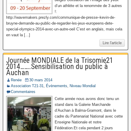
d’un athlète et la renommée de 3 autres
!:
http://wavemakers.prezly.com/communique-de-presse–kevin-de-
bruyne-demande-au-public-de-regarder-les-jeux-europeens-dete-
special-olympics-2014-avec-un-autre-oeil C’est en anglais, mais cela
en vaut la […]
Lire l'article
Journée MONDIALE de la Trisomie21
2014…….Sensibilisation du public à
Auchan
Renée
30 mars 2014
Association T21-31
,
Évènements
,
Niveau Mondial
Commentaires
Cette année nous avons donc tenu un
stand dans la Galerie Marchande
d’Auchan à Balma-Gramont, dans le
cadre du Partenariat National avec cette
Enseigne Nationale et notre
Fédération.Et cela pendant 2 jours