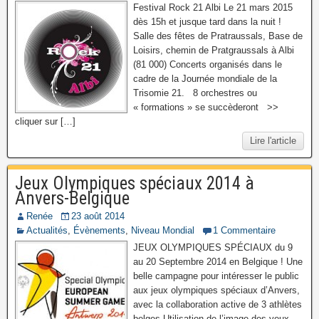
Festival Rock 21 Albi Le 21 mars 2015
dès 15h et jusque tard dans la nuit !
Salle des fêtes de Pratraussals, Base de
Loisirs, chemin de Pratgraussals à Albi
(81 000) Concerts organisés dans le
cadre de la Journée mondiale de la
Trisomie 21. 8 orchestres ou
« formations » se succèderont >>
cliquer sur […]
Lire l'article
Jeux Olympiques spéciaux 2014 à
Anvers-Belgique
Renée
23 août 2014
Actualités
,
Évènements
,
Niveau Mondial
1 Commentaire
JEUX OLYMPIQUES SPÉCIAUX du 9
au 20 Septembre 2014 en Belgique ! Une
belle campagne pour intéresser le public
aux jeux olympiques spéciaux d’Anvers,
avec la collaboration active de 3 athlètes
belges Utilisation de l’image des yeux