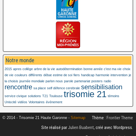
Notre monde
2015
apres collège
arbre de la vie
autodétermination
bonne année
c'est ma vie
choix
de vie
couleurs
différents
débat
estime de soi
fiers
handicap
harmonie
intervention
je
la choisis
journée mondiale
parlon nous
parole
partenariat
posters
radio
rencontre
sensibilisation
sa place
self défence cerebrale
trisomie 21
service civique
solutions
T21
Toulouse
témoins
Uniscité
vidéos
Volontaires
événement
Thème :
Frontier Theme
© 2014 - Trisomie 21 Haute Garonne -
Sitemap
Site réalisé par
Julien Buabent
, créé avec Wordpress.