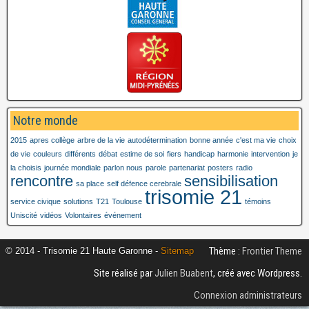
Notre monde
2015
apres collège
arbre de la vie
autodétermination
bonne année
c'est ma vie
choix
de vie
couleurs
différents
débat
estime de soi
fiers
handicap
harmonie
intervention
je
la choisis
journée mondiale
parlon nous
parole
partenariat
posters
radio
rencontre
sensibilisation
sa place
self défence cerebrale
trisomie 21
service civique
solutions
T21
Toulouse
témoins
Uniscité
vidéos
Volontaires
événement
Thème :
Frontier Theme
© 2014 - Trisomie 21 Haute Garonne -
Sitemap
Site réalisé par
Julien Buabent
, créé avec Wordpress.
Connexion administrateurs