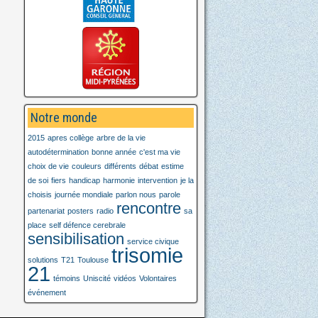
Notre monde
2015
apres collège
arbre de la vie
autodétermination
bonne année
c'est ma vie
choix de vie
couleurs
différents
débat
estime
de soi
fiers
handicap
harmonie
intervention
je la
choisis
journée mondiale
parlon nous
parole
rencontre
partenariat
posters
radio
sa
place
self défence cerebrale
sensibilisation
service civique
trisomie
solutions
T21
Toulouse
21
témoins
Uniscité
vidéos
Volontaires
événement