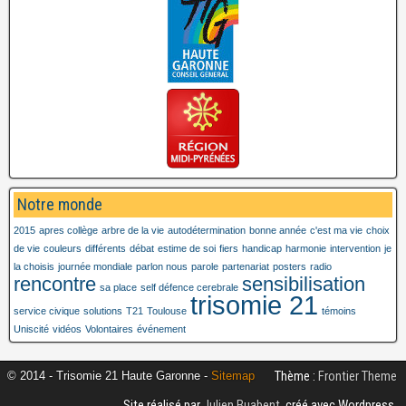
Notre monde
2015
apres collège
arbre de la vie
autodétermination
bonne année
c'est ma vie
choix
de vie
couleurs
différents
débat
estime de soi
fiers
handicap
harmonie
intervention
je
la choisis
journée mondiale
parlon nous
parole
partenariat
posters
radio
rencontre
sensibilisation
sa place
self défence cerebrale
trisomie 21
service civique
solutions
T21
Toulouse
témoins
Uniscité
vidéos
Volontaires
événement
Thème :
Frontier Theme
© 2014 - Trisomie 21 Haute Garonne -
Sitemap
Site réalisé par
Julien Buabent
, créé avec Wordpress.