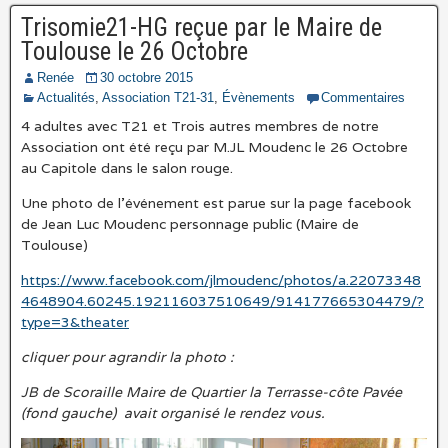
Trisomie21-HG reçue par le Maire de
Toulouse le 26 Octobre
Renée
30 octobre 2015
Actualités
,
Association T21-31
,
Évènements
Commentaires
4 adultes avec T21 et Trois autres membres de notre
Association ont été reçu par M.JL Moudenc le 26 Octobre
au Capitole dans le salon rouge.
Une photo de l’événement est parue sur la page facebook
de Jean Luc Moudenc personnage public (Maire de
Toulouse)
https://www.facebook.com/jlmoudenc/photos/a.22073348
4648904.60245.192116037510649/914177665304479/?
type=3&theater
cliquer pour agrandir la photo :
JB de Scoraille Maire de Quartier la Terrasse-côte Pavée
(fond gauche) avait organisé le rendez vous.