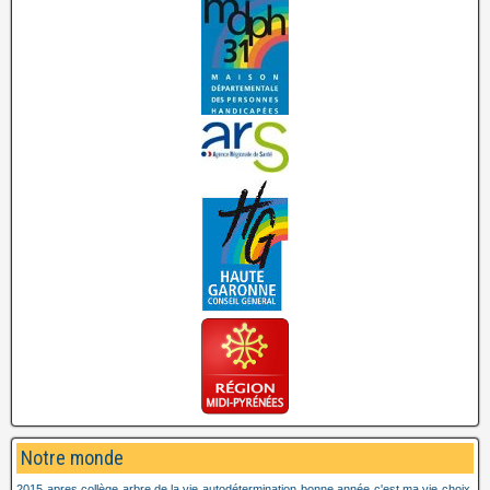
Notre monde
2015
apres collège
arbre de la vie
autodétermination
bonne année
c'est ma vie
choix