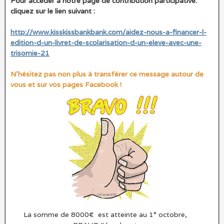
Pour accéder à notre page de contribution participative:
cliquez sur le lien suivant :
http://www.kisskissbankbank.com/aidez-nous-a-financer-l-
edition-d-un-livret-de-scolarisation-d-un-eleve-avec-une-
trisomie-21
N’hésitez pas non plus à transférer ce message autour de
vous et sur vos pages Facebook !
La somme de 8000€ est atteinte au 1° octobre,