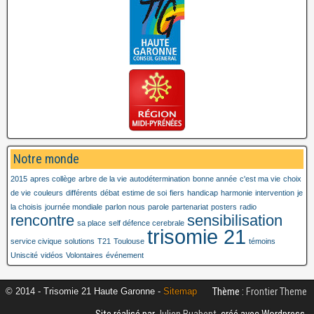
Notre monde
2015
apres collège
arbre de la vie
autodétermination
bonne année
c'est ma vie
choix
de vie
couleurs
différents
débat
estime de soi
fiers
handicap
harmonie
intervention
je
la choisis
journée mondiale
parlon nous
parole
partenariat
posters
radio
rencontre
sensibilisation
sa place
self défence cerebrale
trisomie 21
service civique
solutions
T21
Toulouse
témoins
Uniscité
vidéos
Volontaires
événement
Thème :
Frontier Theme
© 2014 - Trisomie 21 Haute Garonne -
Sitemap